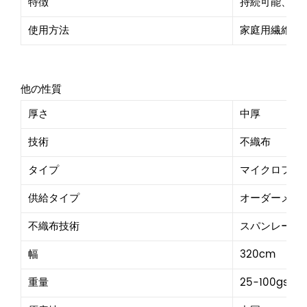
特徴
持続可能、通
使用方法
家庭用繊維、
他の性質
厚さ
中厚
技術
不織布
タイプ
マイクロファ
供給タイプ
オーダーメイ
不織布技術
スパンレース
幅
320cm
重量
25-100gsm