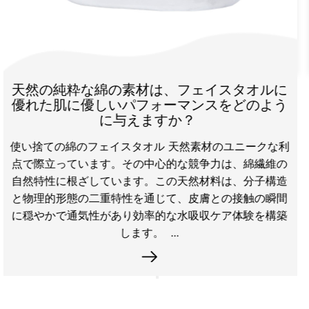
Spunlace Non Woven
は、フェイスタオルに
Daile Nonwoven New 
ォーマンスをどのよう
の高性能ソリ
か？ ​
スパンレース不織布ファブリッ
 天然素材のユニークな利
レンドノンウーブンとしても
心的な競争力は、綿繊維の
た柔らかさ、強度、吸収性に
この天然材料は、分子構造
まれた産業の基礎です。 Spun
じて、皮膚との接触の瞬間
ウォータージェットを利用し
的な水吸収ケア体験を構築
ありながら非常に
...