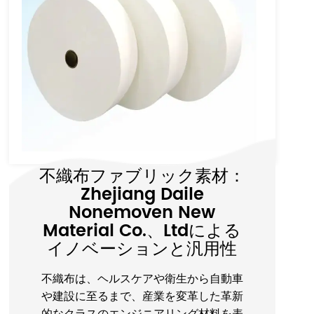
なぜ使い捨ての綿の顔のタ
オルを選ぶことで、ゴミの
蓄積を減らすことができる
のですか？
1。分解性材料：環境負担を軽減します 使
い捨ての綿のフェイスタオルの最も重要
な環境の利点は、天然綿などの分解性材