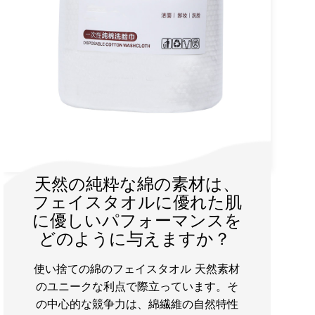
不織布ファブリック素材：
Zhejiang Daile
Nonemoven New
Material Co.、Ltdによる
イノベーションと汎用性
不織布は、ヘルスケアや衛生から自動車
や建設に至るまで、産業を変革した革新
的なクラスのエンジニアリング材料を表