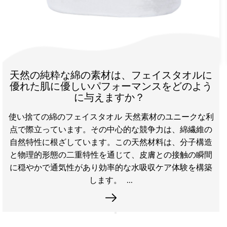
Spunlace Non Woven
は、フェイスタオルに
Daile Nonwoven New
ォーマンスをどのよう
の高性能ソリ
か？ ​
スパンレース不織布ファブリ
ル 天然素材のユニークな利
レンドノンウーブンとしても
心的な競争力は、綿繊維の
た柔らかさ、強度、吸収性に
この天然材料は、分子構造
まれた産業の基礎です。 Spu
じて、皮膚との接触の瞬間
ウォータージェットを利用し
的な水吸収ケア体験を構築
ありながら非常
 ...