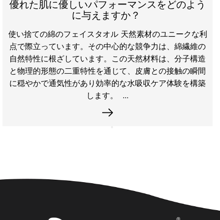
Daile Nonwoven New M
ーマンスをどのよう
の高性能ソリュ
？ ​
スパンレース不織布ファブリッ
 天然素材のユニークな利
レンドノンウーブンとしても知
的な競争力は、綿繊維の
た柔らかさ、強度、吸収性によ
の天然材料は、分子構造
まれた産業の基礎です。 Spun
て、皮膚との接触の瞬間
ウォータージェットを利用して
な水吸収ケア体験を構築
ありながら非常に繊
..