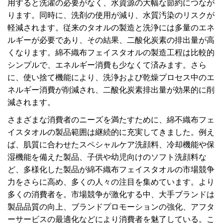
用すると洗濯の必要がなく、水資源の大幅な節約につなが
ります。同時に、洗剤の使用が減り、水質汚染のリスクが
軽減されます。従来のタオルの製造と洗浄には多量のエネ
ルギーが必要であり、その結果、二酸化炭素の排出量が高
くなります。綿不織布フェイスタオルの製造工程は比較的
シンプルで、エネルギー消費も少なくて済みます。さら
に、使い捨て機能により、洗浄および乾燥プロセス中のエ
ネルギー消費が削減され、二酸化炭素排出量が効果的に削
減されます。
さまざまな消費者のニーズを満たすために、綿不織布フェ
イスタオルの製品範囲は継続的に充実してきました。例え
ば、肌質に合わせたスペシャルケア洗顔料、冷却機能や保
湿機能を備えた製品、子供や幼児向けのソフト洗顔料な
ど、多様化した製品が綿不織布フェイスタオルの市場競争
力をさらに高め、多くの人々の注目を集めています。より
多くの消費者を。市場競争が激化する中、大手ブランドは
製品品質の向上、ブランドプロモーションの強化、アフタ
ーサービスの最適化などにより消費者を魅了している。こ